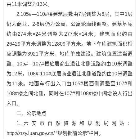
由11米调整为13米。
2.105#—110#楼建筑层数由7层调整为6层，其中1层
仍为商业、2-6层仍为公寓，公寓轮廓线调整。建筑基底
约由274米×24米调整为277米×14米；建筑面积约由
26429平方米调整为12809平方米。地下车库建筑面积相
应调整为3921平方米，地库单独建设。建筑位置适当调
整，105#—107#楼底层商业退让北侧道路约由10米调整
为12米，108#-110#底层商业退让北侧道路约由10米调整
为11米。地面车行出入口由105#楼西侧调整至107#和
108#楼之间北侧，同时在107#和108#楼中间增设人行出
入口。
二、公示地点
1.六安市自然资源和规划局网站：
http://zrzy.luan.gov.cn/ “规划批前公示”栏目。