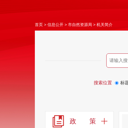
首页
>
信息公开
>
市自然资源局
>
机关简介
搜索位置
标
政 策