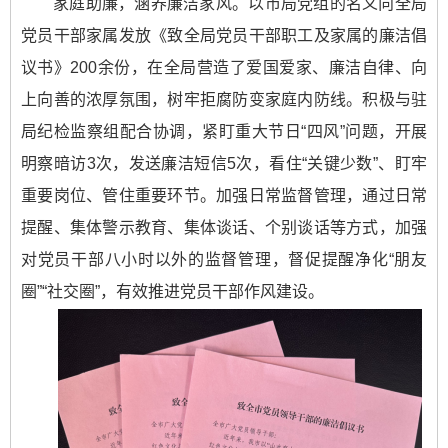
家庭助廉，涵养廉洁家风。以市局党组的名义向全局
党员干部家属发放《致全局党员干部职工及家属的廉洁倡
议书》200余份，在全局营造了爱国爱家、廉洁自律、向
上向善的浓厚氛围，树牢拒腐防变家庭内防线。积极与驻
局纪检监察组配合协调，紧盯重大节日“四风”问题，开展
明察暗访3次，发送廉洁短信5次，看住“关键少数”、盯牢
重要岗位、管住重要环节。加强日常监督管理，通过日常
提醒、集体警示教育、集体谈话、个别谈话等方式，加强
对党员干部八小时以外的监督管理，督促提醒净化“朋友
圈”“社交圈”，有效推进党员干部作风建设。