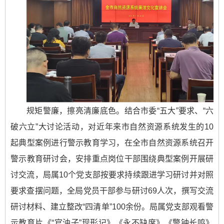
规矩警廉，擦亮清廉底色。结合市委“五大”要求、“六
破六立”大讨论活动，对近年来市自然资源系统发生的10
起典型案例进行警示教育学习，在全市自然资源系统召开
警示教育研讨会，安排重点岗位干部围绕典型案例开展研
讨交流，局属10个党支部按要求持续跟进学习研讨并对照
要求查摆问题，全局党员干部参与研讨69人次，撰写交流
研讨材料、建立整改“四清单”100余份。局属党支部观看警
示教育片《“官油子”现形记》《永不缺席》《警钟长鸣》