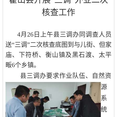
核查工作
4
月
26
日上午县三调办同调查人员
送“三调”二次核查底图到与儿街、但家
庙、下符桥、衡山镇及黑石渡、太平
畈
6
个乡镇。
县
三调办要求作业
队伍、
自然资
源
系
统