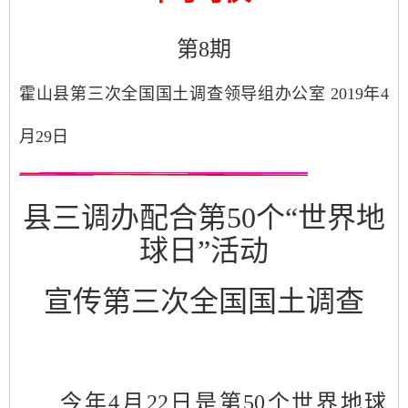
第
8
期
霍山县第三次全国国土调查领导组办公室
2019
年
4
月
29
日
县三调办配合第
50
个“世界地
球日”活动
宣传第三次全国国土调查
今
年
4
月
22
日是第
50
个世界地球