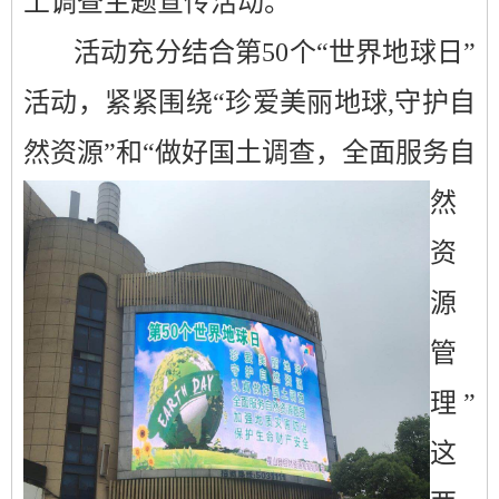
土调查
主题宣传活动。
活动充分结合
第
50
个“世界地球日”
活动
，紧紧围绕“珍爱美丽地球
,
守护自
然资源”
和“做好国土
调查，全面服务自
然
资
源
管
理”
这