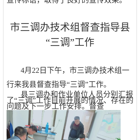
宣传标语
，取得
了良好的宣传效果。
市三调办技术组督查指导县
“三调”工作
4
月
22
日
下午
，
市三调办技术组一
行来我县督查指导“三调”工作。
县三调办和作业单位人员分别
汇报
了
“
三调
”
工作
目前
开展
的
情况、存在的
问题及下一步工作安排
。督查