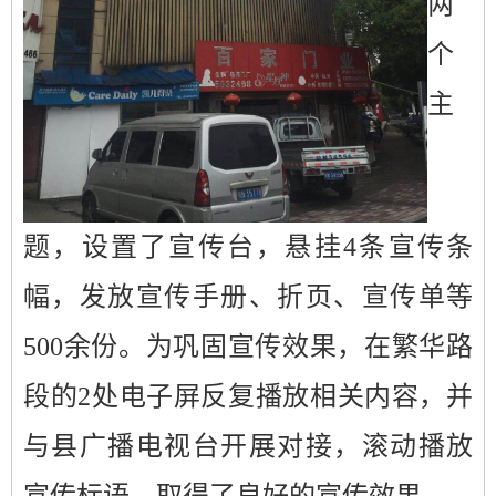
两
个
主
题，设置
了
宣传台，悬挂
4
条宣传
条
幅，发放宣传手册、折页、宣传单等
500
余
份。为巩固宣传效果，在繁华路
段
的
2
处电子屏反复播放相关内容
，并
与县广播电视台开展对接，滚动播放