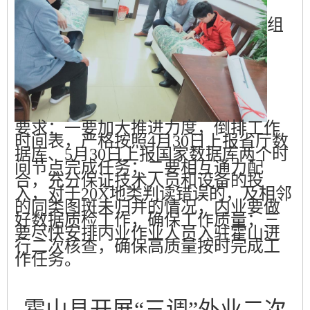
组
要求
：一
要加大推进力度，倒排工作
时间表，严格按照
4
月
30
日
上报省厅数
据库
、
5
月
30
日
上报国家数据库
两个时
间节点完成任务；
二
要相互通力配
合，充分保证技术人员和设备的投
入
，对于
20
X
地类判读错误的，及相邻
的同类图斑未归并的情况，内业要
做
好数据
质检工作
，确保工作质量；
三
要
尽快安排内业作业人员入驻霍山进
行二
次核查
，
确保高质量按时完成工
作任务
。
霍山县开展“三调”外业二次