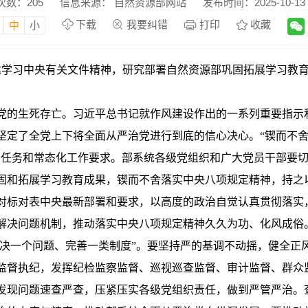
次数：
205
信息来源： 自然资源部网站
发布时间：2025-10-13 1
下载
我要纠错
打印
收藏
中
小
学习中央有关文件精神，研究部署自然资源部巩固拓展学习教育
党的生死存亡。习近平总书记就作风建设作出的一系列重要指示
坚定了全党上下将全面从严治党进行到底的信心决心。“锲而不
治任务和常态化工作要求。部系统各级党组织和广大党员干部要
固和拓展学习教育成果，锲而不舍落实中央八项规定精神，持之
对标对表中央最新部署和要求，以高度的政治自觉认真贯彻落实，
解决问题机制，推动落实中央八项规定精神久久为功、化风成俗
解决一个问题、完善一类制度”。要坚持严的基调不动摇，健全
监督执纪，发挥纪检监察监督、巡视巡查监督、审计监督、群众
发现问题速查严查，压紧压实各级党组织责任，做到严管严治。