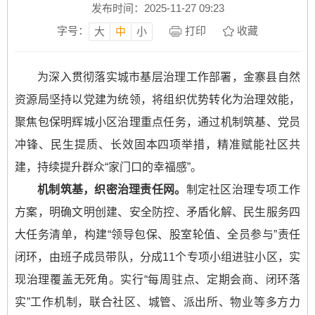
发布时间：2025-11-27 09:23
字号：
打印
收藏
大
中
小
为深入贯彻落实城市基层治理工作部署，金寨县自然
资源局坚持以党建为统领，将组织优势转化为治理效能，
聚焦包保明辉城小区治理重点任务，通过机制筑基、党员
冲锋、民生提质、长效固本四项举措，精准赋能社区共
建，持续提升群众“家门口的幸福感”。​
机制筑基，织密治理责任网。
制定社区治理专项工作
方案，明确文明创建、安全防控、矛盾化解、民生服务四
大任务清单，构建“领导包保、股室轮值、全员参与”责任
闭环，由班子成员带队，分成11个专项小组进驻小区，实
现治理覆盖无死角。实行“每周驻点、定期会商、闭环落
实”工作机制，联合社区、城管、派出所、物业等多方力