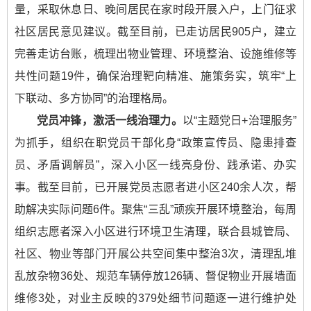
量，采取休息日、晚间居民在家时段开展入户，上门征求
社区居民意见建议。截至目前，已走访居民905户，建立
完善走访台账，梳理出物业管理、环境整治、设施维修等
共性问题19件，确保治理靶向精准、施策务实，筑牢“上
下联动、多方协同”的治理格局。
党员冲锋，激活一线治理力。
以“主题党日+治理服务”
为抓手，组织在职党员干部化身“政策宣传员、隐患排查
员、矛盾调解员”，深入小区一线亮身份、践承诺、办实
事。截至目前，已开展党员志愿者进小区240余人次，帮
助解决实际问题6件。聚焦“三乱”顽疾开展环境整治，每周
组织志愿者深入小区进行环境卫生清理，联合县城管局、
社区、物业等部门开展公共空间集中整治3次，清理乱堆
乱放杂物36处、规范车辆停放126辆、督促物业开展墙面
维修3处，对业主反映的379处细节问题逐一进行维护处