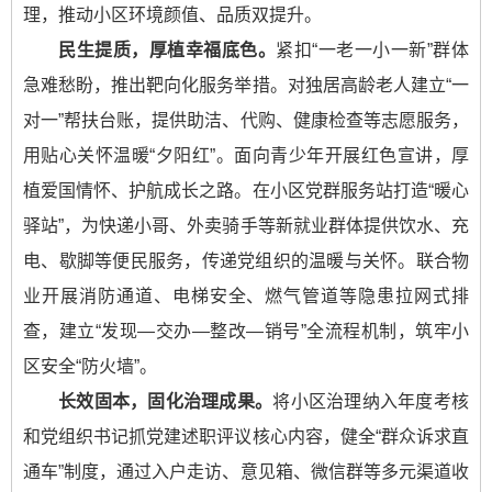
理，推动小区环境颜值、品质双提升。
民生提质，厚植幸福底色。
紧扣“一老一小一新”群体
急难愁盼，推出靶向化服务举措。对独居高龄老人建立“一
对一”帮扶台账，提供助洁、代购、健康检查等志愿服务，
用贴心关怀温暖“夕阳红”。面向青少年开展红色宣讲，厚
植爱国情怀、护航成长之路。在小区党群服务站打造“暖心
驿站”，为快递小哥、外卖骑手等新就业群体提供饮水、充
电、歇脚等便民服务，传递党组织的温暖与关怀。联合物
业开展消防通道、电梯安全、燃气管道等隐患拉网式排
查，建立“发现—交办—整改—销号”全流程机制，筑牢小
区安全“防火墙”。
长效固本，固化治理成果。
将小区治理纳入年度考核
和党组织书记抓党建述职评议核心内容，健全“群众诉求直
通车”制度，通过入户走访、意见箱、微信群等多元渠道收