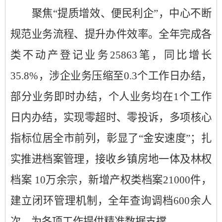
聚焦
“提质增效、便民利企”，中心不断
规范业务流程、提升办件效率。全年完成各
类不动产登记业务
25863
笔，同比增长
35.8%
，涉企业务压缩至
0.3
个工作日
办结
，
部分业务即时办结
，个人业务
均在
1
个工作
日
内办结
，实现零超时、零投诉
，
多项核心
指标位居全市前列，彰显了
“金安速度”；扎
实推进档案管理，接收乡镇房地一体及林权
档案
10
万余宗，新增产权类档案
21000
件，
建立闭环管理机制，全年查询调档
600
余人
次，为各项工作提供精准数据支撑。