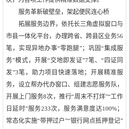
服务革新破壁垒，架起便民连心桥
拓展服务边界
，
依托长三角虚拟窗口与
市县
一体化平台，办理跨省、跨县区业务
56
笔，实现异地办事“
零
跑腿
”；巩固“集成服
务”模式，开展“交地即发证”
7
笔、“四证同
发”
3
笔
，助力项目快速落地；
开展
精准服
务，设立帮办代办窗口、组建志愿服务队，
开展上门服务
8
次，推行“周末不打烊”“工作
日延时”服务
233
次，服务满意度达
100%
；
常态化实施
“带押过户”“银行网点抵押登记”