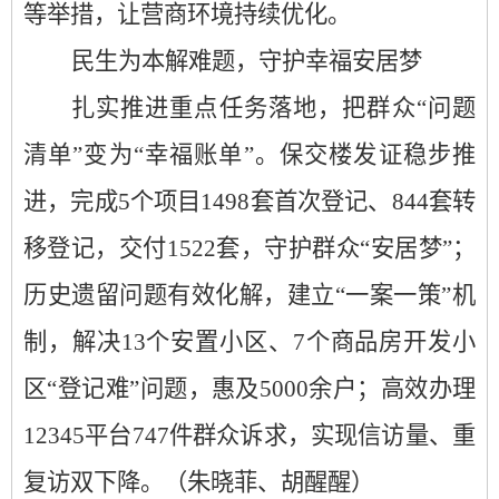
等举措
，
让营商环境持续优化。
民生为本解
难题
，
守护
幸福
安居梦
扎实推进重点任务落地，把群众
“问题
清单”变为“幸福账单”。保交楼发证稳步推
进，完成
5
个项目
1498
套首次登记、
844
套转
移登记，交付
1522
套，守护群众“安居梦”；
历史遗留问题有效化解，建立“一案一策”机
制，解决
13
个安置小区、
7
个商品房开发小
区“登记难”问题，惠及
5000
余户；高效办理
12345
平台
747
件群众诉求，实现信访量、重
复访双下降。（
朱晓菲、胡醒醒）